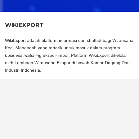
WIKIEXPORT
WikiExport adalah platform informasi dan chatbot bagi Wirausaha
Kecil Menengah yang tertarik untuk masuk dalam program
business matching
ekspor-impor. Platform WikiExport dikelola
oleh Lembaga Wirausaha Ekspor di bawah Kamar Dagang Dan
Industri Indonesia.
WikiExport adalah platform informasi dan chat bot bagi
Wirausaha Kecil Menengah yang tertarik untuk masuk dalam
program business matching ekspor-impor. Platform WikiExport
dikelola oleh Lembaga Wirausaha Ekspor di bawah Kamar
Dagang Dan Industri Indonesia.
WikiExport membantu membuka akses informasi dan
memberikan legitimasi layak ekspor bagi wirausaha.